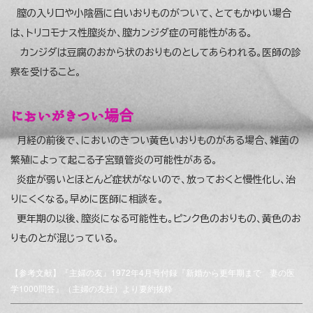
膣の入り口や小陰唇に白いおりものがついて、とてもかゆい場合
は、トリコモナス性膣炎か、膣カンジダ症の可能性がある。
カンジダは豆腐のおから状のおりものとしてあらわれる。医師の診
察を受けること。
においがきつい場合
月経の前後で、においのきつい黄色いおりものがある場合、雑菌の
繁殖によって起こる子宮頸管炎の可能性がある。
炎症が弱いとほとんど症状がないので、放っておくと慢性化し、治
りにくくなる。早めに医師に相談を。
更年期の以後、膣炎になる可能性も。ピンク色のおりもの、黄色のお
りものとが混じっている。
【参考文献】『主婦の友』1972年4月号付録『新婚から更年期まで 妻の医
学1000問答』（主婦の友社）より要約抜粋