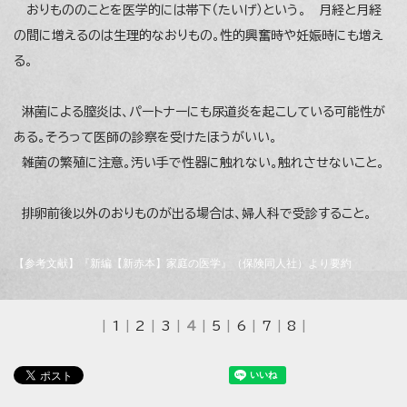
おりもののことを医学的には帯下（たいげ）という。 月経と月経
の間に増えるのは生理的なおりもの。性的興奮時や妊娠時にも増え
る。
淋菌による膣炎は、パートナーにも尿道炎を起こしている可能性が
ある。そろって医師の診察を受けたほうがいい。
雑菌の繁殖に注意。汚い手で性器に触れない。触れさせないこと。
排卵前後以外のおりものが出る場合は、婦人科で受診すること。
【参考文献】『新編【新赤本】家庭の医学』（保険同人社）より要約
|
1
|
2
|
3
|
4
|
5
|
6
|
7
|
8
|