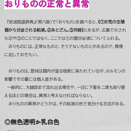
おりものの正常と異常
『岩波国語辞典』（第八版）で「おりもの」を調べると、
《①女性の生殖
器から分泌される粘液。②あとざん。③月経》
とあるが、広義で示され
た②や③のことではなく、ここでは①の膣分泌液についてふれる。
おりものには、正常なものと、そうでないものとがあるので、簡便
に記しておきたい。
おりものは、普段は膣内が湿る程度に保たれているが、ホルモンの
影響でその量には個人差がある。
一般的に、大腿部まで流れ出る場合や、一日に下着を二度も取り替
えるほどの場合は、異常と考えなければならない。
おりものの異常かどうかは、その粘液の色で見分ける方法がある。
◎無色透明か乳白色