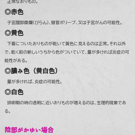
正常なおりもの。
◎赤色
子宮膣部糜爛（びらん）、頸管ポリープ、又は子宮がんの可能性。
◎黄色
下着についたおりものが乾いて黄色に見えるのは正常。それ以外
で、乾く前の新しいうちから色がついていて、量が多ければ炎症の可
能性がある。
◎膿み色（黄白色）
量が多ければ、炎症の可能性。
◎白色
排卵期の時の透明に近いおりものが増えるのは、生理的現象であ
る。
陰部がかゆい場合