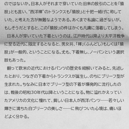
のではないか。日本人がそれまで穿いていた旧来の股引のことを「猿
股」とも言い、“西洋褌”のトランクスも「猿股」と十把一絡げに称して
いた、と考えた方が無難なようである。あくまで私論に過ぎないが。
もしそうだとすると、この「猿股」の件はかくも凡庸に落着してしまう。
日本人が穿いていた下着というのは、江戸時代以降より太平洋戦争
に至る近代に限定するとなると、男女共、「褌」（ふんどし）もしくは「猿
股」が一般的、ということになる。尤も、下着無し、ノーパンという選択
肢もあった。
翻って欧米の近代におけるパンツの歴史を紐解いてみると、先述し
たとおり、つなぎの下着からトランクスが誕生し、のちにブリーフ型が
生まれた。ちなみに日本でブリーフ型の下着が爆発的に流行したの
は、戦後の昭和30年代以降ということになる。物に溢れかえってい
たアメリカの文化に憧れて、貧しい日本人が西洋パンツ――若々しい
輝きに満ちた白ブリーフの美しさ――に飛びついた心境は、痛いほ
どよく分かる。