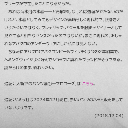
ブリーフが存在したことになるからだ。
あれは海水浴の水着――と再解釈しなければ道理が立たないのだ
けれど、水着としてみてもデザインが素晴らしく現代的で、腰巻きと
いうたぐいではなく、フレデリック・バジールを服飾デザイナーとして
見立てると相当なセンスだったのではないか。まさに現代の、おしゃ
れなアバクロのアンダーウェアにしか私には見えない。
ちなみにアバクロ（アバクロンビー&フィッチ）は1892年創業で、
ヘミングウェイがよく好んでショップに訪れたブランドだそうである。
謎だらけのまま、終わりたい。
追記：「人新世のパンツ論①―プロローグ」は
こちら
。
追記：ザミラ社は2024年12月現在、赤いパンツのネット販売をして
いないようです。
(2018.12.04)