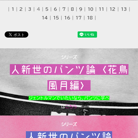
|
1
|
2
|
3
|
4
|
5
|
6
|
7
|
8
|
9
|
10
|
11
|
12
|
13
|
14
|
15
|
16
|
17
|
18
|
シリーズ
人新世のパンツ論〈花鳥
風月編〉
ジェントルマンでいたいなら、パンツに学べ
は
こちら
シリーズ
人新世のパンツ論