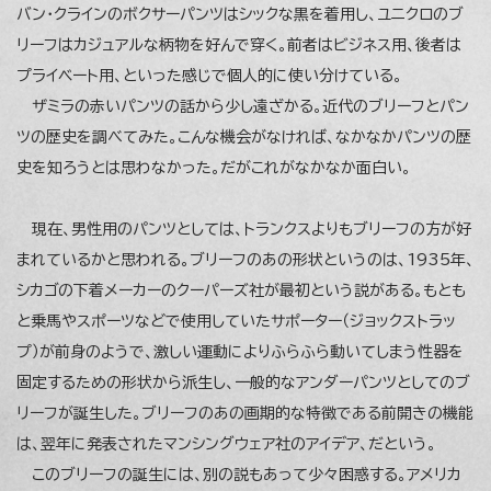
バン・クラインのボクサーパンツはシックな黒を着用し、ユニクロのブ
リーフはカジュアルな柄物を好んで穿く。前者はビジネス用、後者は
プライベート用、といった感じで個人的に使い分けている。
ザミラの赤いパンツの話から少し遠ざかる。近代のブリーフとパン
ツの歴史を調べてみた。こんな機会がなければ、なかなかパンツの歴
史を知ろうとは思わなかった。だがこれがなかなか面白い。
現在、男性用のパンツとしては、トランクスよりもブリーフの方が好
まれているかと思われる。ブリーフのあの形状というのは、1935年、
シカゴの下着メーカーのクーパーズ社が最初という説がある。もとも
と乗馬やスポーツなどで使用していたサポーター（ジョックストラッ
プ）が前身のようで、激しい運動によりふらふら動いてしまう性器を
固定するための形状から派生し、一般的なアンダーパンツとしてのブ
リーフが誕生した。ブリーフのあの画期的な特徴である前開きの機能
は、翌年に発表されたマンシングウェア社のアイデア、だという。
このブリーフの誕生には、別の説もあって少々困惑する。アメリカ