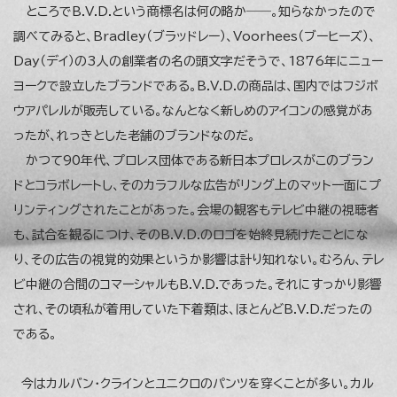
ところでB.V.D.という商標名は何の略か――。知らなかったので
調べてみると、Bradley（ブラッドレー）、Voorhees（ブーヒーズ）、
Day（デイ）の3人の創業者の名の頭文字だそうで、1876年にニュー
ヨークで設立したブランドである。B.V.D.の商品は、国内ではフジボ
ウアパレルが販売している。なんとなく新しめのアイコンの感覚があ
ったが、れっきとした老舗のブランドなのだ。
かつて90年代、プロレス団体である新日本プロレスがこのブラン
ドとコラボレートし、そのカラフルな広告がリング上のマット一面にプ
リンティングされたことがあった。会場の観客もテレビ中継の視聴者
も、試合を観るにつけ、そのB.V.D.のロゴを始終見続けたことにな
り、その広告の視覚的効果というか影響は計り知れない。むろん、テレ
ビ中継の合間のコマーシャルもB.V.D.であった。それにすっかり影響
され、その頃私が着用していた下着類は、ほとんどB.V.D.だったの
である。
今はカルバン・クラインとユニクロのパンツを穿くことが多い。カル