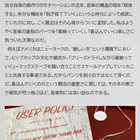
自分自身の曲作りのモチベーションが近年、音楽の構造の殻を「解体
する」、余分な構成を「脱ぎ捨てていく」という心持ちによって成就し
ていたのに対し、ごく最近はその心境からついに変容した。私はよう
やく音楽の諸処のパーツを「着飾っていく」、「着込んでいく」楽しさに
気づいた次第なのだ。
例えばアメリカはニューヨークの、“厳しい冬”という環境下におい
て、ヒップホップの文化や潮流が、「フリーズドライしながら着飾って
いく」＝ミックステープを競い合うことでスケールアップしていったこ
とと共通する事項である。だからパンツを脱ぐのではなくて穿くの
だ、着込んでいくのだという観念の重要さに関しては、その冬の寒さ
で眠気が吹っ飛ぶほど、音楽的には深い話なのである。