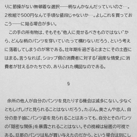
りに節操がない無頓着な選択――柄なんかなんだっていいのさ…。
2枚組で500円なんて手頃な値段じゃないか…。よしこれを買ってお
こう――に陥る場合が多い。
この手の所有物は、そもそも“他人に見せるべきものではない”か
ら、どんな柄のパンツを穿いていたって構わないだろう、という考え
に落着してしまうのが常である。壮年期を過ぎるとまさにその土壺に
はまる。言うなれば、ショップ側の消費者に対する「過度な情愛」に消
費者が甘えるかたちでの、ありふれた構図なのである。
§
余所の他人が自分のパンツを見たりする機会は滅多にない。少なく
ともしげしげと見られることはないだろう。たぶん。奥さんや恋人、自
分の息子娘にパンツ姿を見られることはあっても、自分とそのパンツ
の「隠密な関係」を暴露されることはない。その視線は秘匿の可視で
ある。旦那のパンツは私が買い与えたのだから、という場合は別にし