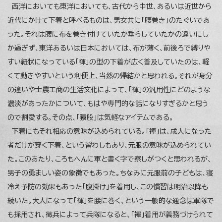
西洋においても東洋においても、古代から中世、あるいは近世から
近代にかけて下着と呼べるものは、男女共に「腰巻き」のたぐいであ
った。それは腰に布を巻き付けていたか垂らしていたかの違いにし
か過ぎず、東洋あるいは日本においては、布が薄く、前後ろで縛りや
すい紐状になっている「褌」の型の下着が広く普及していたのは、軽
くて動きやすいという利便上、当然の帰結かと思われる。それが身分
の違いや士農工商の生活文化によって、「褌」の汎用性にどのような
濃淡があったかについて、もはや専門的な話になりすぎるかと思う
ので割愛する。その点、「猿股」は気軽なアイテムである。
下着にもそれ相応の意味が込められている。「褌」は、成人になった
者だけが穿く下着、という習わしもあり、元服の意味が込められてい
た。このあたり、ころもへんに軍と書く字で察しがつくと思われるが、
男子の勇ましい姿の象徴でもあった。ちなみに元服前の子どもは、寝
冷え予防の効果もあった「腹掛け」を着用し、この慣習は明治以降も
続いた。大人になって「褌」を腰に巻く、という一般的な通念は軍隊で
も採用され、徴兵によって兵隊になると、「褌」着用が義務づけられて