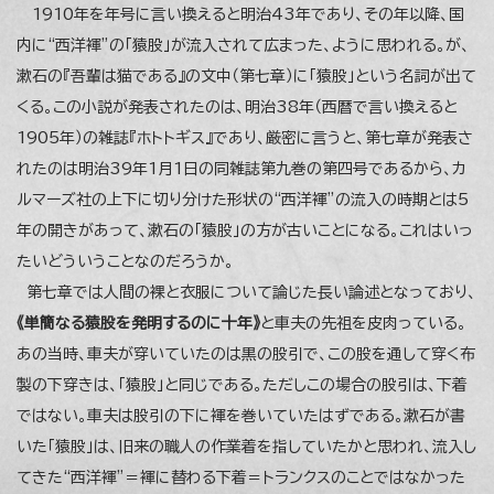
1910年を年号に言い換えると明治43年であり、その年以降、国
内に“西洋褌”の「猿股」が流入されて広まった、ように思われる。が、
漱石の『吾輩は猫である』の文中（第七章）に「猿股」という名詞が出て
くる。この小説が発表されたのは、明治38年（西暦で言い換えると
1905年）の雑誌『ホトトギス』であり、厳密に言うと、第七章が発表さ
れたのは明治39年1月1日の同雑誌第九巻の第四号であるから、カ
ルマーズ社の上下に切り分けた形状の“西洋褌”の流入の時期とは5
年の開きがあって、漱石の「猿股」の方が古いことになる。これはいっ
たいどういうことなのだろうか。
第七章では人間の裸と衣服について論じた長い論述となっており、
《単簡なる猿股を発明するのに十年》
と車夫の先祖を皮肉っている。
あの当時、車夫が穿いていたのは黒の股引で、この股を通して穿く布
製の下穿きは、「猿股」と同じである。ただしこの場合の股引は、下着
ではない。車夫は股引の下に褌を巻いていたはずである。漱石が書
いた「猿股」は、旧来の職人の作業着を指していたかと思われ、流入し
てきた“西洋褌”＝褌に替わる下着＝トランクスのことではなかった