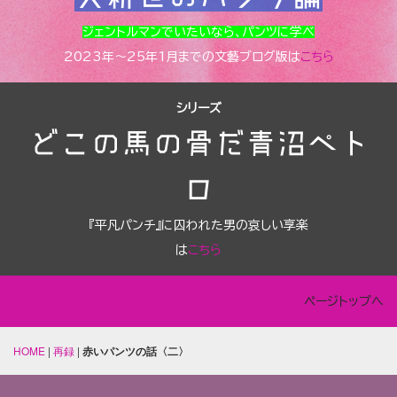
ジェントルマンでいたいなら、パンツに学べ
2023年～25年1月までの文藝ブログ版は
こちら
シリーズ
どこの馬の骨だ青沼ペト
ロ
『平凡パンチ』に囚われた男の哀しい享楽
は
こちら
ページトップへ
HOME
|
再録
|
赤いパンツの話〈二〉