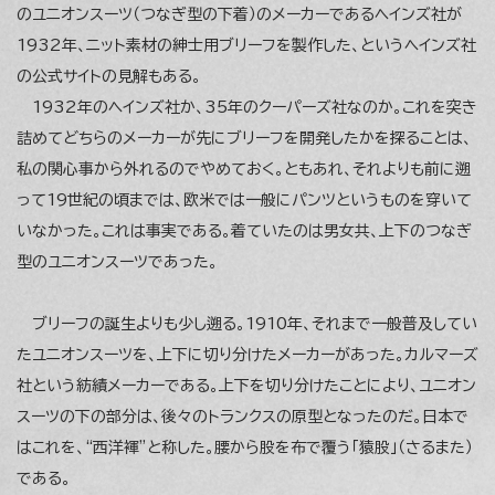
のユニオンスーツ（つなぎ型の下着）のメーカーであるヘインズ社が
1932年、ニット素材の紳士用ブリーフを製作した、というヘインズ社
の公式サイトの見解もある。
1932年のヘインズ社か、35年のクーパーズ社なのか。これを突き
詰めてどちらのメーカーが先にブリーフを開発したかを探ることは、
私の関心事から外れるのでやめておく。ともあれ、それよりも前に遡
って19世紀の頃までは、欧米では一般にパンツというものを穿いて
いなかった。これは事実である。着ていたのは男女共、上下のつなぎ
型のユニオンスーツであった。
ブリーフの誕生よりも少し遡る。1910年、それまで一般普及してい
たユニオンスーツを、上下に切り分けたメーカーがあった。カルマーズ
社という紡績メーカーである。上下を切り分けたことにより、ユニオン
スーツの下の部分は、後々のトランクスの原型となったのだ。日本で
はこれを、“西洋褌”と称した。腰から股を布で覆う「猿股」（さるまた）
である。