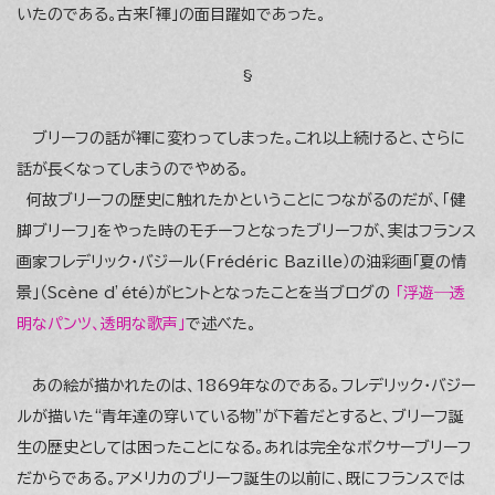
いたのである。古来「褌」の面目躍如であった。
§
ブリーフの話が褌に変わってしまった。これ以上続けると、さらに
話が長くなってしまうのでやめる。
何故ブリーフの歴史に触れたかということにつながるのだが、「健
脚ブリーフ」をやった時のモチーフとなったブリーフが、実はフランス
画家フレデリック・バジール（Frédéric Bazille）の油彩画「夏の情
景」（Scène d’été）がヒントとなったことを当ブログの
「浮遊―透
明なパンツ、透明な歌声」
で述べた。
あの絵が描かれたのは、1869年なのである。フレデリック・バジー
ルが描いた“青年達の穿いている物”が下着だとすると、ブリーフ誕
生の歴史としては困ったことになる。あれは完全なボクサーブリーフ
だからである。アメリカのブリーフ誕生の以前に、既にフランスでは