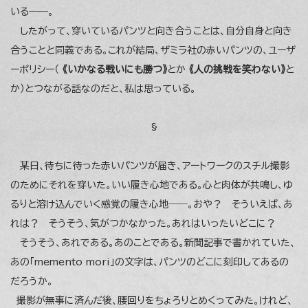
いる――。
したがって、穿いているパンツと向き合うことは、自分自身と向き
合うことと同義である。これが結局、ザミラ社の赤いパンツの、ユーザ
ーポリシー（
《いかなる戦いにも勝つ》
とか
《人の挑戦を笑わない》
と
か）とつながる話なのだと、私は思っている。
§
某日、待ちに待った赤いパンツが届き、アートワークのスチル撮影
のためにそれを穿いた。いい履き心地である。心と肉体が共鳴し、ゆ
るりと溶け込んでいく感覚の履き心地――。おや？ そういえば、あ
れは？ そうそう、気がつかなかった。あれはいったいどこに？
そうそう、あれである。あのことである。新聞記事で書かれていた、
あの「memento mori」の文字は、パンツのどこに刻印してあるの
だろうか。
撮影が無事に済んだ後、腰回りをちょろりとめくってみた。けれど、