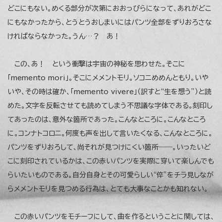
どこにもない。めくる部分が次第におおっぴらになって、あれがどこ
にもなかったから、とうとうおしまいにはパンツ全部をずりおろさな
ければならなかった。うん…？ あ！
この、あ！ という衝撃は宇宙の神秘を思わせた。そこに
「memento mori」。そこにメメントモリ。ソコニめめんともり。いや
いや、その時は確か、「memento vivere」（訳すと“生を想う”）と読
めた。文字を反転させても読めてしまう不思議な字体である。刻印し
てあったのは、意外な箇所であった。こんなところに。こんなところ
に。コンナトコロニ。何度も声を出して言いたくなる、こんなところに。
パンツをずりおろして、尚それが見つけにくい箇所――。いったいど
こに刻印されているかは、この赤いパンツを実際に穿いて楽しんでも
らいたいものである。自分自身とその可愛らしい“倅”をチラ見しなが
らメメントモリを見つめる行為は、とても大事なことかも知れない。
この赤いパンツをモチーフにして、曲を作るということに関しては、