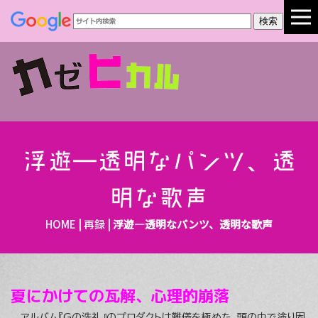
浮遊―透明なパンツ、透
明な歌声
HOME
|
再録
|
浮遊―透明なパンツ、透明な歌声
夏にかけての瓦解、心理的崩落
アルバム『Gの洗礼』のプロダクトは難儀を極めた。頭の中で塗り固