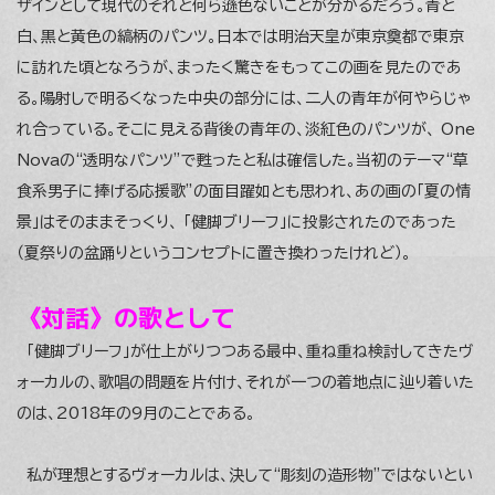
ザインとして現代のそれと何ら遜色ないことが分かるだろう。青と
白、黒と黄色の縞柄のパンツ。日本では明治天皇が東京奠都で東京
に訪れた頃となろうが、まったく驚きをもってこの画を見たのであ
る。陽射しで明るくなった中央の部分には、二人の青年が何やらじゃ
れ合っている。そこに見える背後の青年の、淡紅色のパンツが、 One
Novaの“透明なパンツ”で甦ったと私は確信した。当初のテーマ“草
食系男子に捧げる応援歌”の面目躍如とも思われ、あの画の「夏の情
景」はそのままそっくり、 「健脚ブリーフ」に投影されたのであった
（夏祭りの盆踊りというコンセプトに置き換わったけれど）。
《対話》の歌として
「健脚ブリーフ」が仕上がりつつある最中、重ね重ね検討してきたヴ
ォーカルの、歌唱の問題を片付け、それが一つの着地点に辿り着いた
のは、2018年の9月のことである。
私が理想とするヴォーカルは、決して“彫刻の造形物”ではないとい