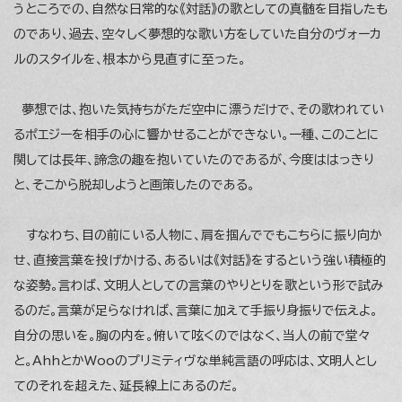
うところでの、自然な日常的な《対話》の歌としての真髄を目指したも
のであり、過去、空々しく夢想的な歌い方をしていた自分のヴォーカ
ルのスタイルを、根本から見直すに至った。
夢想では、抱いた気持ちがただ空中に漂うだけで、その歌われてい
るポエジーを相手の心に響かせることができない。一種、このことに
関しては長年、諦念の趣を抱いていたのであるが、今度ははっきり
と、そこから脱却しようと画策したのである。
すなわち、目の前にいる人物に、肩を掴んででもこちらに振り向か
せ、直接言葉を投げかける、あるいは《対話》をするという強い積極的
な姿勢。言わば、文明人としての言葉のやりとりを歌という形で試み
るのだ。言葉が足らなければ、言葉に加えて手振り身振りで伝えよ。
自分の思いを。胸の内を。俯いて呟くのではなく、当人の前で堂々
と。AhhとかWooのプリミティヴな単純言語の呼応は、文明人とし
てのそれを超えた、延長線上にあるのだ。