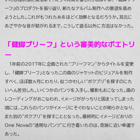
ーフ」のプロダクトを振り返り、新たなアルバム制作への意欲を高め
ようとした。これがもつれた糸をほどく効果となるだろうか。耳元に
あざやかな音が紡がれるまで、こうして語る以外に方法はなかった。
「健脚ブリーフ」という審美的なポエトリ
ー
1年前の2017年に企画された“ブリーフマン”からタイトルを変更
し、 「健脚ブリーフ」となったこの曲のジャケットのビジュアルを制作
すべく、ほぼ数ヵ月にわたり、似つかわしい“ボクブリ”を探すのにた
いへん苦労した。いくつかのパンツを入手し、撮影もおこなった。曲の
レコーディングがおこなわれ、イメージががっちりと固まってしまった
頃には、これらのパンツがイメージにそぐわないことが明らかとなり、
また別の“ボクブリ”を探すこととなった。最終的にイメージどおりの
One Novaの“透明なパンツ”に行き着いたのは、奇跡に近い幸運で
あった。