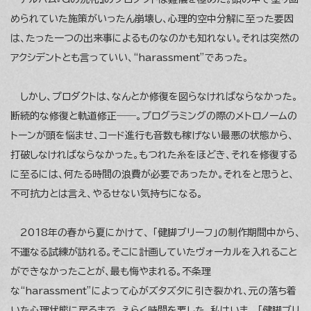
められていた施策がいったん崩壊し、心理的空中分解に至った要因
は、たった一つの出来事によるものなのかも知れない。それは突然の
アクシデントとも言っていい、“harassment”であった。
しかし、プロダクトは、なんとか修復を図らなければならなかった。
断続的な修復と軌道修正――。プログラミングの際のメトロノームの
トーンが頭を悩ませ、コード進行も音数も稼げない最悪の状態から、
打破しなければならなかった。もつれた糸をほどき、それを修復する
に至るには、何たる時間の浪費が必要であったか。それをと思うと、
不可抗力とは言え、やるせない気持ちになる。
2018年の春から夏にかけて、 「健脚ブリーフ」の制作期間中から、
不運なる試練が訪れる。そこに計画していたヴォーカルを入れること
ができなかったことが、最も悔やまれる。不条理
な“harassment”によって心がズタズタに引き裂かれ、元の落ち着
いた心理状態に戻るまで、えらく時間を要した。私はいま、 「健脚ブリ