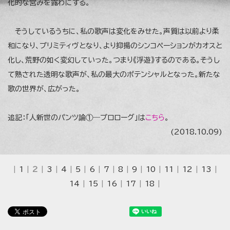
化的な営みを露わにする。
そうしているうちに、私の歌声は変化をみせた。声質は以前より柔
和になり、プリミティヴとなり、より抑揚のシンコペーションがカオスと
化し、荒野の如く変幻していった。つまり《浮遊》するのである。そうし
て熟された透明な歌声が、私の最大のポテンシャルとなった。新たな
歌の世界が、広がった。
追記：「人新世のパンツ論①―プロローグ」は
こちら
。
(2018.10.09)
|
1
|
2
|
3
|
4
|
5
|
6
|
7
|
8
|
9
|
10
|
11
|
12
|
13
|
14
|
15
|
16
|
17
|
18
|