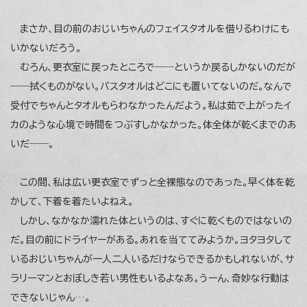
まさか、目の前のおじいちゃんのフェイスタオルを借りるわけにも
いかないだろう。
むろん、更衣室に戻ったところで――というか戻るしかないのだが
――拭くものがない。バスタオルはどこにも置いてないのだ。なんで
受付でちゃんとタオルもらわなかったんだよう。私は茹で上がったイ
カのような心境で時間をつぶすしかなかった。体全体が乾くまでのあ
いだ――。
この間、私は広い更衣室でずっと全裸態なのであった。早く体を乾
かして、下着を着たいよねえ。
しかし、なかなか濡れた体というのは、すぐに乾くものではないの
だ。目の前にドライヤーがある。あれを当ててみようか。ヨタヨタして
いるおじいちゃんが一人二人いるだけならできるかもしれないが、サ
ラリーマンとおぼしき若い男性もいるよなあ。うーん、奇妙な行動は
できないじゃん…。