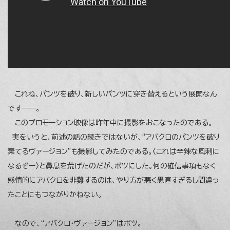
これね、パンツを破り、新しいパンツに穿き替えるという展開なん
です――。
このプロモーション映像は昨年中に撮影をおこなったのである。
実をいうと、前述の話の続きではないが、“アバクロのパンツを破り
棄てるヴァージョン”も撮影してみたのである。〈これは辛辣な風刺に
なるぞー〉と鼻息を荒げたのだが、ボツにした。何の確信事項もなく
感情的にアバクロを非難するのは、やり方が悪く愚直すぎるし間違っ
たことにもつながりかねない。
なので、“アバクロ・ヴァージョン”はボツ。