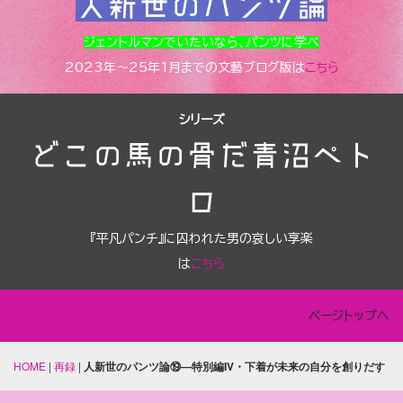
人新世のパンツ論
ジェントルマンでいたいなら、パンツに学べ
2023年～25年1月までの文藝ブログ版は
こちら
シリーズ
どこの馬の骨だ青沼ペト
ロ
『平凡パンチ』に囚われた男の哀しい享楽
は
こちら
ページトップへ
HOME
|
再録
|
人新世のパンツ論⑲―特別編IV・下着が未来の自分を創りだす