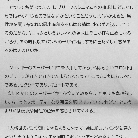
そうして私が思ったのは、ブリーフのミニマムへの追求は、どこかし
らで限界が生じるのではないかということだった。いいかえると、男
性部を覆う布切れの最小面積あるいは容積は、おのずと決まってく
るのだから、ミニマムというおしゃれの追求はそこで打ち止めになる
だろう。あの時代以来パンツのデザインは、すでに出尽くした感があ
るのはそのせいだ。
ジョッキーのスーパービキニを入手してから、私はもう「Yフロント」
のブリーフが好きで好きでたまらなくなってしまった。実におしゃれ
である。セクシーであり、キュートである。
次にB.V.D.のスーパービキニを穿いてみたら、これもまた素晴らし
い。ちょっとスポーティーな雰囲気を醸し出していて、セクシーという
よりかは硬派な男性の色気を感じさせてくれる。
「人新世のパンツ論」をやるようになって、常に新しいパンツを穿き
たいと思うようになり、また同時にボディケアも試みるようになっ