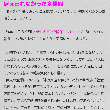
堪えられなかった全裸態
限りなく全裸に近い状態を観察するにいたって、初めてパンツの素
晴らしさに気づく。
昨年11月の初回
「人新世のパンツ論①―プロローグ」
の中で、作家・
朝井リョウ氏が述べたことをもう一度思い出してみよう。
要約するとそれは、「全裸でよろしい国なら、私は服を着ない」とい
うことであった。服の選び方が独特になってしまうがゆえに、他人に
笑われるくらいなら裸でいたい――とする話はたいへん面白く、ユー
モアとしては抜群の軽妙洒脱で心に響く。
個人の空想においては、「市民の全裸区」という江戸川乱歩的社会
秩序は許されるが、現実的な例としてのヌーディスト・ビーチという許
容範囲を超えて、21世紀の国家社会では、依然として良識的な生活
慣習としてそれで納得感が得られる国は、ほぼ無いであろう。しかし
ながら考えてみて、「市民の全裸区」での日常生活は、本当にそれほ