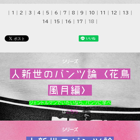
|
1
|
2
|
3
|
4
|
5
|
6
|
7
|
8
|
9
|
10
|
11
|
12
|
13
|
14
|
15
|
16
|
17
|
18
|
シリーズ
人新世のパンツ論〈花鳥
風月編〉
ジェントルマンでいたいなら、パンツに学べ
は
こちら
シリーズ