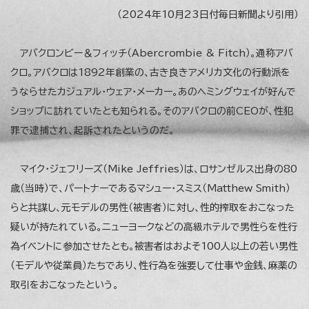
（2024年10月23日付毎日新聞より引用）
アバクロンビー＆フィッチ（Abercrombie & Fitch）。通称アバ
クロ。アバクロは1892年創業の、古き良きアメリカ文化の行動派を
うならせたカジュアル・ウェア・メーカー。あのヘミングウェイが好んで
ショップに訪れていたとも知られる。そのアバクロの前CEOが、性犯
罪で逮捕され、起訴されたというのだ。
マイク・ジェフリーズ（Mike Jeffries）は、ロサンゼルス出身の80
歳（当時）で、パートナーであるマシュー・スミス（Matthew Smith）
らと共謀し、元モデルの男性（被害者）に対し、性的搾取をおこなった
疑いが持たれている。ニューヨークなどの高級ホテルで男性らを性行
為イベントに参加させたとも。被害者はおよそ100人以上の若い男性
（モデルや従業員）たちであり、性行為を強要して仕事や金銭、麻薬の
取引をおこなったという。