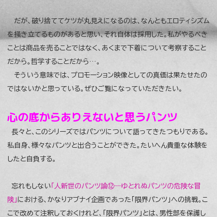
だが、破り捨ててケツが丸見えになるのは、なんともエロティシズム
を掻き立てるものがあると思い、それ自体は採用した。私がやるべき
ことは商品を売ることではなく、あくまで下着について考察すること
だから。哲学することだから…。
そういう意味では、プロモーション映像としての真価は果たせたの
ではないかと思っている。ぜひご覧になっていただきたい。
心の底からありえないと思うパンツ
長々と、このシリーズではパンツについて語ってきたつもりである。
私自身、様々なパンツと出合うことができた。たいへん貴重な体験を
したと自負する。
忘れもしない
「人新世のパンツ論⑫―ゆとれぬパンツの危険な冒
険」
における、かなりアブナイ企画であった「限界パンツ」への挑戦。こ
こで改めて注釈しておくけれど、「限界パンツ」とは、男性部を保護し