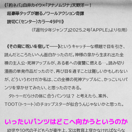
《「約ネバ」白井カイウ×「アナノムジナ」天野洋一！
超豪華タッグが贈るノワールアクション奇譚
読切C（センター）カラー49P!!》
（『週刊少年ジャンプ』2025.2号「APPLE」より引用）
《その背に呪いを宿して――》
というキャッチーな標題で目を引き、
読んだところたいへん面白かったのだ。神様の泉から生まれ出た全
裸の主人公・死神アップルが、ある者への復讐に燃える…。読み切り
漫画の単発作品だったので、再び目を通すことは難しいかもしれない
が、どういうわけだか私は、この全裸の死神アップルに、かっこいいパ
ンツを穿かせてみたい、と思ったのである。
タトゥーだらけの体に合うパンツは？ と考えたら、案外、
TOOT（トゥート）のチョップスターが似合うんじゃないかと思った。
いったいパンツはどこへ向かうというのか
幼児や10代の子どもらが衛生上、又は教育上穿かなければならな