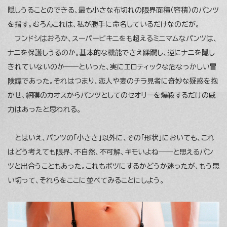
隠しうることのできる、最も小さな布切れの限界面積（容積）のパンツ
を指す。むろんこれは、私が勝手に命名しているだけなのだが。
フンドシはおろか、スーパービキニをも超えるミニマムなパンツは、
ナニを保護しうるのか。基本的な機能でさえ蹂躙し、逆にナニを隠し
きれていないのか――といった、実にエロティックな危なっかしい冒
険譚であった。それはつまり、恋人や妻のチラ見者に奇妙な疑惑を抱
かせ、網膜のカオスからパンツとしてのセオリーを爆殺するだけの威
力はあったと思われる。
とはいえ、パンツの「小ささ」以外に、その「形状」においても、これ
はどう考えても限界、不自然、不可解、キモいよね――と思えるパン
ツと出合うこともあった。これもボツにするかどうか迷ったが、もう思
い切って、それらをここに並べてみることにしよう。