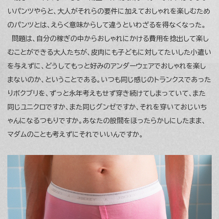
いパンツやらと、大人がそれらの要件に加えておしゃれを楽しむため
のパンツとは、えらく意味からして違うといわざるを得なくなった。
問題は、自分の稼ぎの中からおしゃれにかける費用を捻出して楽し
むことができる大人たちが、皮肉にも子どもに対してたいした小遣い
を与えずに、どうしてもっと好みのアンダーウェアでおしゃれを楽し
まないのか、ということである。いつも同じ感じのトランクスであった
りボクブリを、ずっと永年考えもせず穿き続けてしまっていて、また
同じユニクロですか、また同じグンゼですか、それを穿いておじいち
ゃんになるつもりですか。あなたの股間をほったらかしにしたまま、
マダムのことも考えずにそれでいいんですか。